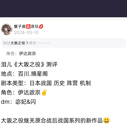
雙子座🅰淚兒💋
2024-05-10
玩过
大阪之役
评分

角色：
伊达政宗
泪儿《大阪之役》测评
地点：百川.摘星阁
剧本类型：日本战国 历史 阵营 机制
角色：伊达政宗✌️
dm：宓妃&闪
大阪之役继关原合战后战国系列的新作品😀