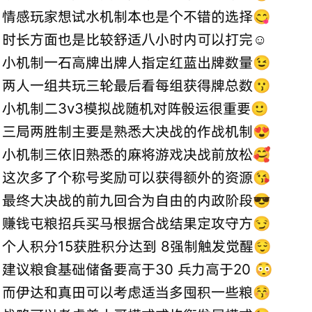
情感玩家想试水机制本也是个不错的选择😋
时长方面也是比较舒适八小时内可以打完☺️
小机制一石高牌出牌人指定红蓝出牌数量😉
两人一组共玩三轮最后看每组获得牌总数😗
小机制二3v3模拟战随机对阵骰运很重要🙂
三局两胜制主要是熟悉大决战的作战机制😍
小机制三依旧熟悉的麻将游戏决战前放松🥰
这次多了个称号奖励可以获得额外的资源😘
最终大决战的前九回合为自由的内政阶段😎
赚钱屯粮招兵买马根据合战结果定攻守方😏
个人积分15获胜积分达到 8强制触发觉醒😌
建议粮食基础储备要高于30 兵力高于20 😳
而伊达和真田可以考虑适当多囤积一些粮😚