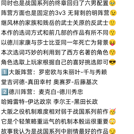
同时也是战国系列的终章回归了六男配置🥹
阵营方面也是固定的3v3 无背刺的明阵营😉
继风林的家族和贱岳的武士关原的反武士🙂
本作的选词方式和前几部的作品有所不同😗
以德川家康与莎士比亚同一年死亡为背景😝
本次选词巧妙的利用到了西方名著的角色😚
角色选取上玩家根据自己的喜好挑选即可😎
1️⃣大阪阵营：罗密欧与朱丽叶-千与秀赖
堂吉诃德-真田幸村 奥赛罗-后藤基次
2️⃣德川阵营：麦克白-德川秀忠
哈姆雷特-伊达政宗 李尔王-黑田长政
大阪之役机制难度相对弱于战国系列前作🥳
它是个轻策略重运气的机制本骰运很重要😳
故事我认为是战国系列中剧情最好的作品😏