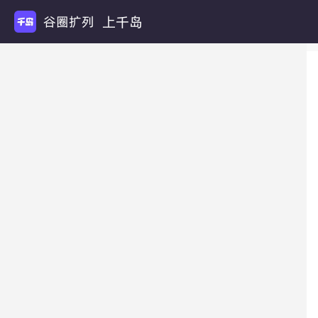
上千岛
谷圈扩列