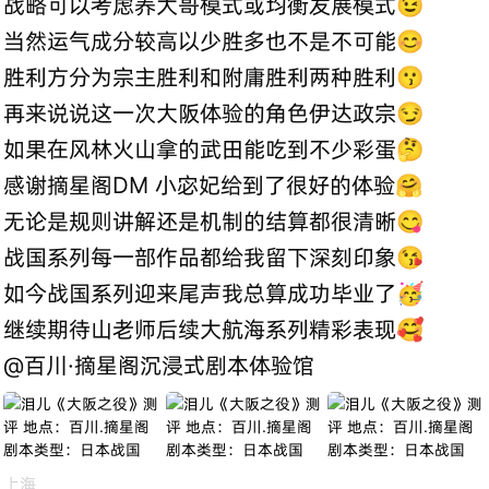
战略可以考虑养大哥模式或均衡发展模式😉
当然运气成分较高以少胜多也不是不可能😊
胜利方分为宗主胜利和附庸胜利两种胜利😗
再来说说这一次大阪体验的角色伊达政宗😏
如果在风林火山拿的武田能吃到不少彩蛋🤔
感谢摘星阁DM 小宓妃给到了很好的体验🤗
无论是规则讲解还是机制的结算都很清晰😋
战国系列每一部作品都给我留下深刻印象😘
如今战国系列迎来尾声我总算成功毕业了🥳
继续期待山老师后续大航海系列精彩表现🥰
@百川·摘星阁沉浸式剧本体验馆
上海