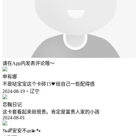
请在App内发表评论哦～
申有娜
不是哒宝宝这个卡砖15💗给自己一些配得感
2024-08-19・辽宁
恋鞠日记
这卡套看起来就很贵。肯定是富贵人家的小孩
2024-08-01
🦄🌈安安不an💫🐾