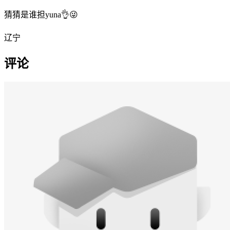
猜猜是谁担yuna👌😜
辽宁
评论