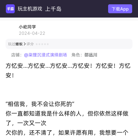
上千岛
玩主机游戏
下载App
小屹同学
2024-04-22
玩过
蝼蚁
评分

店铺：
@柒狸沉浸式演绎剧场
角色：
邵远川
方忆安...方忆安...方忆安...方忆安！方忆安！方忆
安！
“相信我，我不会让你死的”
你一直都知道我是什么样的人，但你依然这样做
了，一次又一次
欠你的，还不清了，如果许愿有用，我想要一个