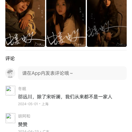
评论
请在App内发表评论哦～
冬眠
邵远川，除了宋听澜，我们从来都不是一家人
2024-05-01・上海
胡阿和
赞赞
2024-04-23・广东