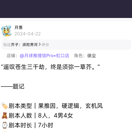
月落
2024-04-22
玩过
芥子：须陀界河
评分

店铺：
@月球推理馆Pro•虹口店
角色：
徐尘
“遥叹苍生三千劫，终是须弥一草芥。”
——题记
🏷️剧本类型｜果推因，硬逻辑，玄机风
🧸剧本人数｜8人，4男4女
⌚剧本时长｜7小时