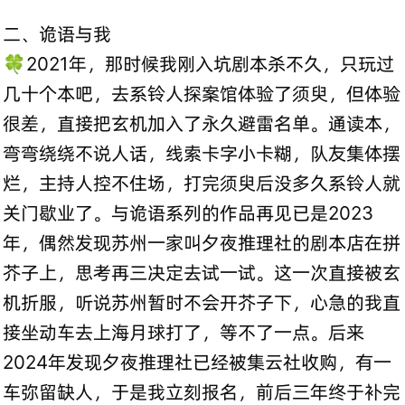
二、诡语与我
🍀2021年，那时候我刚入坑剧本杀不久，只玩过
几十个本吧，去系铃人探案馆体验了须臾，但体验
很差，直接把玄机加入了永久避雷名单。通读本，
弯弯绕绕不说人话，线索卡字小卡糊，队友集体摆
烂，主持人控不住场，打完须臾后没多久系铃人就
关门歇业了。与诡语系列的作品再见已是2023
年，偶然发现苏州一家叫夕夜推理社的剧本店在拼
芥子上，思考再三决定去试一试。这一次直接被玄
机折服，听说苏州暂时不会开芥子下，心急的我直
接坐动车去上海月球打了，等不了一点。后来
2024年发现夕夜推理社已经被集云社收购，有一
车弥留缺人，于是我立刻报名，前后三年终于补完