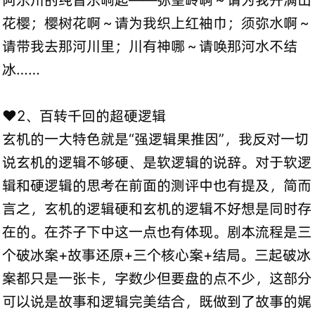
花樱；樱树花啊～请为我织上红袖巾；须弥水啊～
请带我去那河川里；川有神哪～请唤那河水不结
冰……
❤️2、百转千回的超硬逻辑
玄机的一大特色就是“强逻辑果推因”，我反对一切
说玄机的逻辑不够硬、是软逻辑的说辞。对于软逻
辑和硬逻辑的思考在前面的测评中也有提及，简而
言之，玄机的逻辑硬和玄机的逻辑不好想是同时存
在的。在芥子下中这一点也有体现。剧本流程是三
个破冰案+故事还原+三个核心案+结局。三起破冰
案都只是一张卡，字数少但要盘的点不少，这部分
可以说是故事和逻辑完美结合，既做到了故事的娓