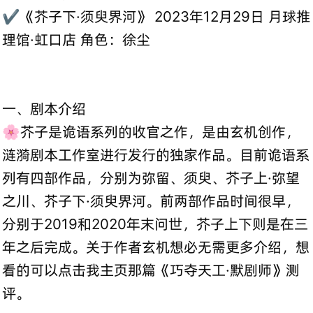
✔️《芥子下·须臾界河》 2023年12月29日 月球推
理馆·虹口店 角色：徐尘
一、剧本介绍
🌸芥子是诡语系列的收官之作，是由玄机创作，
涟漪剧本工作室进行发行的独家作品。目前诡语系
列有四部作品，分别为弥留、须臾、芥子上·弥望
之川、芥子下·须臾界河。前两部作品时间很早，
分别于2019和2020年末问世，芥子上下则是在三
年之后完成。关于作者玄机想必无需更多介绍，想
看的可以点击我主页那篇《巧夺天工·默剧师》测
评。