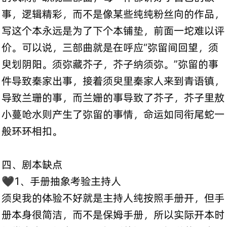
事，逻辑精彩，而不是像某些纯纯粉丝向的作品，
写这个本永远是为了下个本铺垫，前面一坨难以评
价。可以说，三部曲就是在呼应“弥留间回望，须
臾划阴阳。须弥藏芥子，芥子纳须弥。”弥留的事
件导致秦家出事，接着须臾里秦家人来到青语镇，
导致兰珊的事，而兰姗的事导致了芥子，芥子里敖
小蔓呛水则产生了弥留的事情，命运如同衔尾蛇一
般环环相扣。
四、剧本缺点
🖤1、手册抽象考验主持人
须臾我的体验不好就是主持人纯按照手册开，但手
册本身很简洁，而不是保姆手册，所以实际开本时