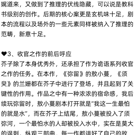
娓道来，又做到了推理的伏线隐藏，可以说是教科
书级别的创作。后期的核心案更是玄机味十足，剧
本的流程以及场外的一些元素同样被纳入了推理的
范畴，新意十足。
❤️3、收官之作的前后呼应
芥子除了本身优秀外，还承担了作为诡语系列收官
之作的任务。在本作，《弥留》的敖小蔓，《须
臾》的兰姗都在芥子中进行了登场，并且起到了关
键性的作用。作品之中有一种浓浓的宿命感，我后
续玩弥留时，敖小蔓剧本打开就是“我这一生最怕
的就是水”，而在芥子上结尾，敖小蔓被投入了须
弥河，一个最怕水的人却被投入水中，实在是莫大
的讽刺。纵观三部曲，每一作都讲好了自己的故