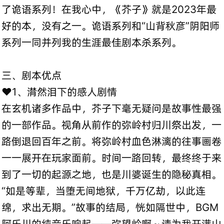
了诡语系列！在我心中，《芥子》就是2023年最
好的本，没有之一。诡语系列和“山背秋彦”阴阳师
系列一同并列我的生涯最佳剧本杀系列。
三、剧本优点
❤️1、潸然泪下的感人剧情
在玄机诸多作品中，芥子下毫无疑问是故事性最强
的一部作品。视角从前作的弥岭村归川祭出发，一
路倒退回百年之前。将弥岭村血色淋漓的往事画卷
一一展开在玩家面前。时间一路回转，最终终于来
到了一切的起源之地，也是川婆诞生的隐秘真相。
“如是等辈，当堕无间地狱，千万亿劫，以此连
绵，求出无期。”故事的结局，恍如隔世中，BGM
阿乐川的纯音乐响起——弥望岭啊～请为我开满山