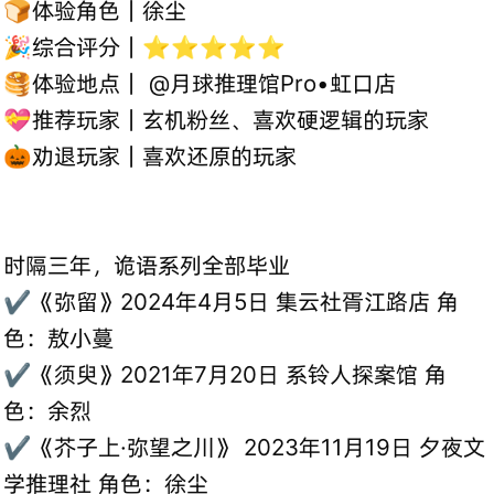
🍞体验角色｜徐尘
🎉综合评分｜⭐⭐⭐⭐⭐
🥞体验地点｜ @月球推理馆Pro•虹口店
💝推荐玩家｜玄机粉丝、喜欢硬逻辑的玩家
🎃劝退玩家｜喜欢还原的玩家
时隔三年，诡语系列全部毕业
✔️《弥留》2024年4月5日 集云社胥江路店 角
色：敖小蔓
✔️《须臾》2021年7月20日 系铃人探案馆 角
色：余烈
✔️《芥子上·弥望之川》 2023年11月19日 夕夜文
学推理社 角色：徐尘