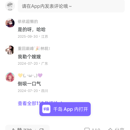
请在App内发表评论哦～
依依超懒的
是的呀，哈哈
2025-09-30・江苏
重回巅峰˙🎉林皖！
我勒个嫂嫂
2024-07-20・广东
💛(｡･ω･｡)💜
倒吸一口气
2024-07-20・四川
查看全部119条评论

千岛 App 内打开