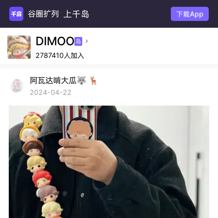
上千岛
谷圈扩列
下载App
DIMOO
岛

2787410人加入
阿瓦达啃大瓜🐺 🦌
2024-04-22