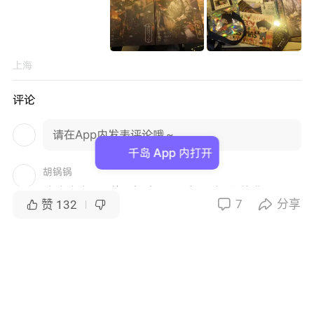
上海
评论
请在App内发表评论哦～
千岛 App 内打开
胡锅锅
哈哈哈哈可以的，加油bro，我两刷已经毕业了
7
分享


赞
132


2024-10-08・上海
Frank老白
来踩一下，我已约了六刷车，第三次易澄了，期望可
以毕业。
2024-10-08・上海