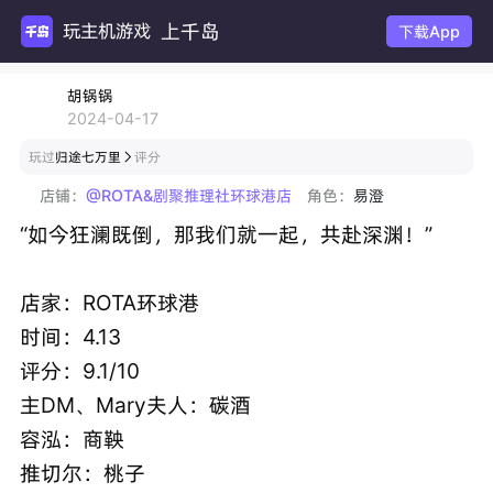
上千岛
玩主机游戏
下载App
胡锅锅
2024-04-17
玩过
归途七万里
评分

店铺：
@ROTA&剧聚推理社环球港店
角色：
易澄
“如今狂澜既倒，那我们就一起，共赴深渊！”
店家：ROTA环球港
时间：4.13
评分：9.1/10
主DM、Mary夫人：碳酒
容泓：商鞅
推切尔：桃子