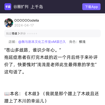
上千岛
谷
下载App
OOOOOOodelia
2024-04-17
玩过
苍歧
评分

店铺：
@無与剧本文化工作室xM谋已久
角色：
柳浅
“苍山多歧路，谁识少年心。”
拖延症患者在打完木歧的近一个月后终于来补评
价了，快要愧对“浅浅是老师此生最得意的学生”
这句话了。
📖本名：《木歧》（我就是那个蹭上了木歧且还
蹭上了木川的幸运儿）