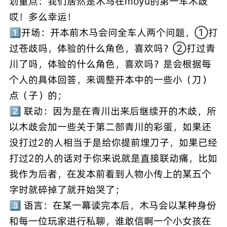
划重点：我们居然是木马在moyu的第一车木歧
哎！多么幸运！
1️⃣开场：开本前木马会问全车人两个问题，①打
过苍歧吗，体验的什么角色，喜欢吗？②打过青
川了吗，体验的什么角色，喜欢吗？是会根据每
个人的具体回答，来调整开本中的一些小（刀）
点（子）的；
2️⃣ 联动：因为是在青川出来后继续开的木歧，所
以木歧会加一些关于第二部青川的彩蛋，如果还
没打过2的人相当于是给你提前埋刀子，如果已经
打过2的人的话对于你来说就是直接联动痛，比如
我作为后者，在发本前看到人物小传上的某五个
字时就碎掉了就开始哭了；
3️⃣ 语言：在某一幕读完本后，木马会以某种身份
和每一位玩家进行私聊，谁敢信啊一个小女孩在