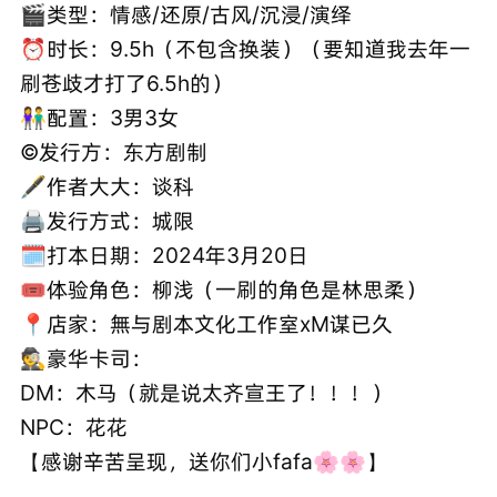
🎬类型：情感/还原/古风/沉浸/演绎
⏰时长：9.5h（不包含换装）（要知道我去年一
刷苍歧才打了6.5h的）
👫配置：3男3女
©️发行方：东方剧制
🖋作者大大：谈科
🖨发行方式：城限
🗓打本日期：2024年3月20日
🎟体验角色：柳浅（一刷的角色是林思柔）
📍店家：無与剧本文化工作室xM谋已久
🕵豪华卡司：
DM：木马（就是说太齐宣王了！！！）
NPC：花花
【感谢辛苦呈现，送你们小fafa🌸🌸】