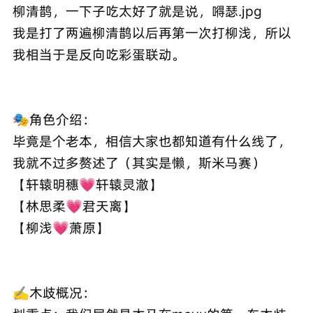
柳清鹊，一下子吃太好了就是说，嘚瑟.jpg
我是打了两遍柳清鹊以后再第一次打柳浅，所以
我相当于是反向吃彩蛋联动。
🎭角色介绍：
毕竟是个老本，相信大家也都知道有什么线了，
我就不过多赘述了（其实是懒，斯米马赛）
【轩辕明穗💗轩辕灵澈】
【林思柔💗君天离】
【柳浅💗萧原】
✍木歧概况：