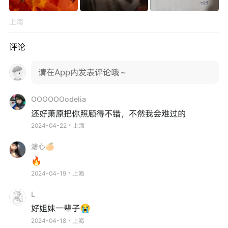
上海
评论
请在App内发表评论哦～
OOOOOOodelia
还好萧原把你照顾得不错，不然我会难过的
2024-04-22・上海
溏心🍊
🔥
2024-04-19・上海
L
好姐妹一辈子😭
2024-04-18・上海