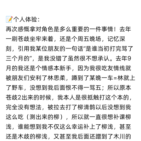
📝个人体验：
再次感慨拿对角色是多么重要的一件事情！去年
一刷苍歧坐牢来着，还是个周五晚场，记忆深
刻，引用我某位朋友的一句话“是谁当初打完骂了
三个月的”，是我没错了虽然很不想承认。去年9
月的我还是个情感本新手，因为我很吃友情线就
被朋友们安利了林思柔，蹲到了某晚一车=林就上
了野车，没想到我后面恨不得一骂五；所以原本
苍歧2出来的时候，我本人是很抵触打这个本的，
完全没有想法，被拉去打了柳清鹊以后没想到我
这么吃（测出来的柳），所以就一直很想补课柳
浅，谁能想到我不仅这么幸运补上了柳浅，甚至
还是木歧的柳浅，又甚至我后面还蹭到了木川的