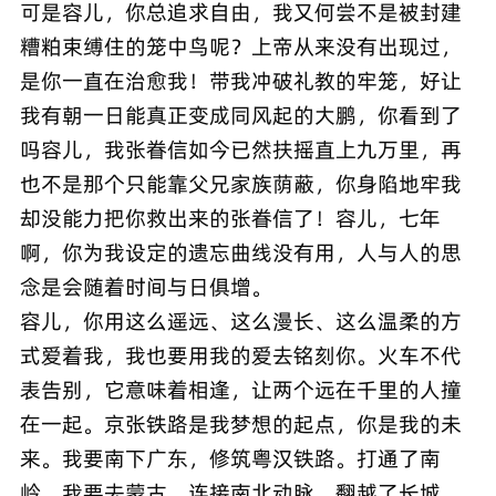
可是容儿，你总追求自由，我又何尝不是被封建
糟粕束缚住的笼中鸟呢？上帝从来没有出现过，
是你一直在治愈我！带我冲破礼教的牢笼，好让
我有朝一日能真正变成同风起的大鹏，你看到了
吗容儿，我张眷信如今已然扶摇直上九万里，再
也不是那个只能靠父兄家族荫蔽，你身陷地牢我
却没能力把你救出来的张眷信了！容儿，七年
啊，你为我设定的遗忘曲线没有用，人与人的思
念是会随着时间与日俱增。
容儿，你用这么遥远、这么漫长、这么温柔的方
式爱着我，我也要用我的爱去铭刻你。火车不代
表告别，它意味着相逢，让两个远在千里的人撞
在一起。京张铁路是我梦想的起点，你是我的未
来。我要南下广东，修筑粤汉铁路。打通了南
岭，我要去蒙古，连接南北动脉。翻越了长城，