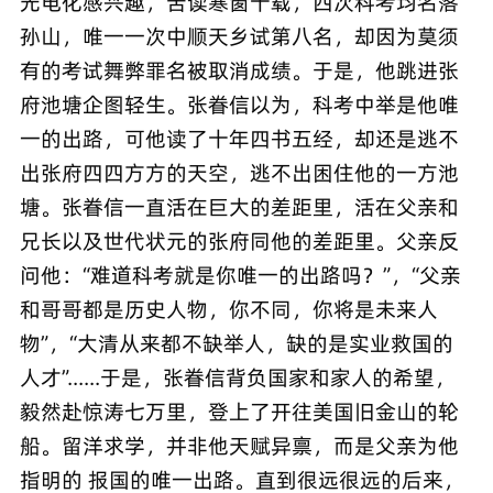
光电化感兴趣，苦读寒窗十载，四次科考均名落
孙山，唯一一次中顺天乡试第八名，却因为莫须
有的考试舞弊罪名被取消成绩。于是，他跳进张
府池塘企图轻生。张眷信以为，科考中举是他唯
一的出路，可他读了十年四书五经，却还是逃不
出张府四四方方的天空，逃不出困住他的一方池
塘。张眷信一直活在巨大的差距里，活在父亲和
兄长以及世代状元的张府同他的差距里。父亲反
问他：“难道科考就是你唯一的出路吗？”，“父亲
和哥哥都是历史人物，你不同，你将是未来人
物”，“大清从来都不缺举人，缺的是实业救国的
人才”......于是，张眷信背负国家和家人的希望，
毅然赴惊涛七万里，登上了开往美国旧金山的轮
船。留洋求学，并非他天赋异禀，而是父亲为他
指明的 报国的唯一出路。直到很远很远的后来，