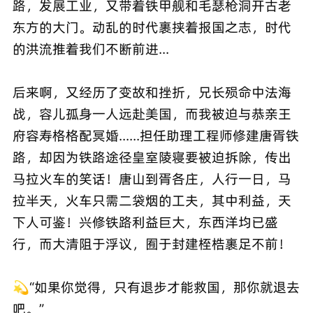
路，发展工业，又带着铁甲舰和毛瑟枪洞开古老
东方的大门。动乱的时代裹挟着报国之志，时代
的洪流推着我们不断前进...
后来啊，又经历了变故和挫折，兄长殒命中法海
战，容儿孤身一人远赴美国，而我被迫与恭亲王
府容寿格格配冥婚......担任助理工程师修建唐胥铁
路，却因为铁路途径皇室陵寝要被迫拆除，传出
马拉火车的笑话！唐山到胥各庄，人行一日，马
拉半天，火车只需二袋烟的工夫，其中利益，天
下人可鉴！兴修铁路利益巨大，东西洋均已盛
行，而大清阻于浮议，囿于封建桎梏裹足不前！
💫“如果你觉得，只有退步才能救国，那你就退去
吧。”