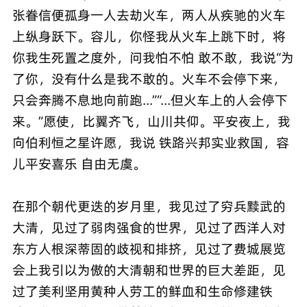
张眷信便孤身一人去劫火车，两人从疾驰的火车
上纵身跃下。容儿，你怪我从火车上跳下时，将
你我生死置之度外，问我怕不怕 敢不敢，我说“为
了你，没有什么是我不敢的。火车不会停下来，
只会奔腾不息地向前跑...”“...但火车上的人会停下
来。”愿使，比翼齐飞，山川共仰。平安夜上，我
向伯利恒之星许愿，我说 铁路兴邦实业救国，容
儿平安喜乐 自由无虞。
在那个朝代更迭的岁月里，我见过了穷兵黩武的
大清，见过了弱肉强食的世界，见过了西洋人对
东方人根深蒂固的歧视和排挤，见过了费城展览
会上我引以为傲的大清朝和世界的巨大差距，见
过了美利坚用黄种人劳工的鲜血和生命修建铁