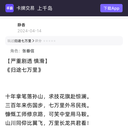
上千岛
卡牌交易
下载App
静香
2024-04-14
玩过
归途七万里
评分

角色：
张眷信
【严重剧透 慎滑】
《归途七万里》
十年拿笔落孙山，求技花旗赴惊澜。
三百年来伤国步，七万里外吊民残。
慷慨工师修京路，可笑中堂用马鞍。
山川同仰比翼飞，万里长龙共君看！