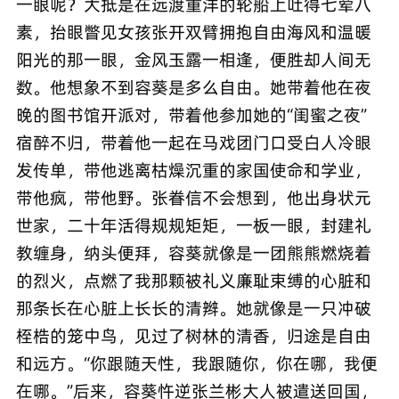
一眼呢？大抵是在远渡重洋的轮船上吐得七荤八
素，抬眼瞥见女孩张开双臂拥抱自由海风和温暖
阳光的那一眼，金风玉露一相逢，便胜却人间无
数。他想象不到容葵是多么自由。她带着他在夜
晚的图书馆开派对，带着他参加她的“闺蜜之夜”
宿醉不归，带着他一起在马戏团门口受白人冷眼
发传单，带他逃离枯燥沉重的家国使命和学业，
带他疯，带他野。张眷信不会想到，他出身状元
世家，二十年活得规规矩矩，一板一眼，封建礼
教缠身，纳头便拜，容葵就像是一团熊熊燃烧着
的烈火，点燃了我那颗被礼义廉耻束缚的心脏和
那条长在心脏上长长的清辫。她就像是一只冲破
桎梏的笼中鸟，见过了树林的清香，归途是自由
和远方。“你跟随天性，我跟随你，你在哪，我便
在哪。”后来，容葵忤逆张兰彬大人被遣送回国，