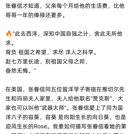
张眷信才知道，父亲每个月给他的生活费，比他
哥哥一年的俸禄还要多。
🔥“此去西洋，深知中国自强之计，舍此无所他
求。
背负 祖国之希望，求尽 洋人之科学。
赴七万里长途，别祖国父母之邦，
奋然无悔。”
在美国，张眷信同五位留洋学子寄宿在推切尔先
生和玛丽夫人家里，夫人给他取名“贾克斯”，大
家也可以叫他“武器大师”。张眷信爱上了同为留
洋六子的容葵，容葵 是向阳生长的向日葵，也是
迎风生长的Rose。我要如何描写张眷信看她的第