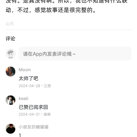
没有。是真没有啊。所以，我也不知道有什么联
动，不过，感觉故事还是很完整的。
山东
评论
请在App内发表评论哦～
Moon
太帅了吧
2024-04-28・江西
keaii
已赞已阅求回
2024-04-21・湖南
小朋友的糖罐罐
1