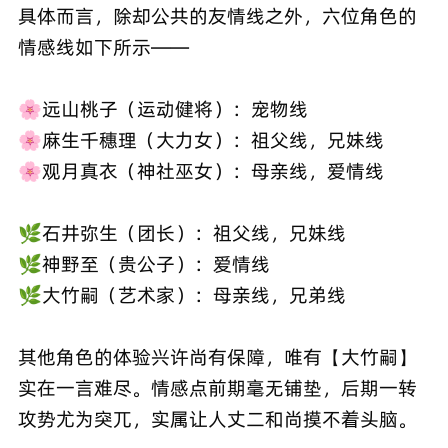
具体而言，除却公共的友情线之外，六位角色的
情感线如下所示——
🌸远山桃子（运动健将）：宠物线
🌸麻生千穗理（大力女）：祖父线，兄妹线
🌸观月真衣（神社巫女）：母亲线，爱情线
🌿石井弥生（团长）：祖父线，兄妹线
🌿神野至（贵公子）：爱情线
🌿大竹嗣（艺术家）：母亲线，兄弟线
其他角色的体验兴许尚有保障，唯有【大竹嗣】
实在一言难尽。情感点前期毫无铺垫，后期一转
攻势尤为突兀，实属让人丈二和尚摸不着头脑。