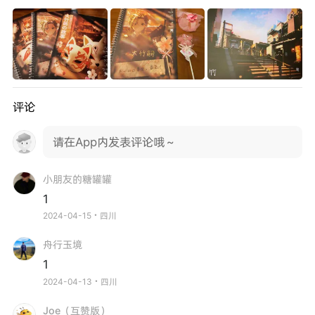
评论
请在App内发表评论哦～
小朋友的糖罐罐
1
2024-04-15・四川
舟行玉境
1
2024-04-13・四川
Joe（互赞版）