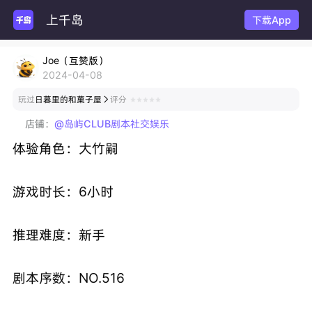
上千岛
下载App
Joe（互赞版）
2024-04-08
玩过
日暮里的和菓子屋
评分

店铺：
@岛屿CLUB剧本社交娱乐
体验角色：大竹嗣
游戏时长：6小时
推理难度：新手
剧本序数：NO.516