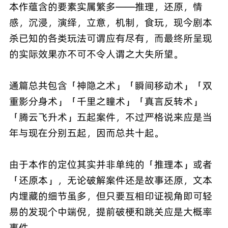
本作蕴含的要素实属繁多——推理，还原，情
感，沉浸，演绎，立意，机制，食玩，现今剧本
杀已知的各类玩法可谓应有尽有，而最终所呈现
的实际效果亦不可不令人谓之大失所望。
通篇总共包含「神隐之术」「瞬间移动术」「双
重影分身术」「千里之瞳术」「真言反转术」
「腾云飞升术」五起案件，不过严格说来应是当
年与现在分别五起，因而总共十起。
由于本作的定位其实并非单纯的「推理本」或者
「还原本」，无论破解案件还是故事还原，文本
内埋藏的细节虽多，但只要互相印证视角即可轻
易的发现个中端倪，提前破梗和跳关应是大概率
事件。