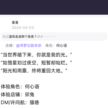
星星
2024-04-03
玩过
温和走进那个良夜
评分

店铺：
@寻梦记剧本杀
角色：
何心语
“当世界暗下来，你就是我的光。”
“如彗星划过夜空，短暂却灿烂。”
“阳光和雨露，终将重回大地。”
体验角色：何心语
体验店铺：卯兔
DM/许问航：猫巷