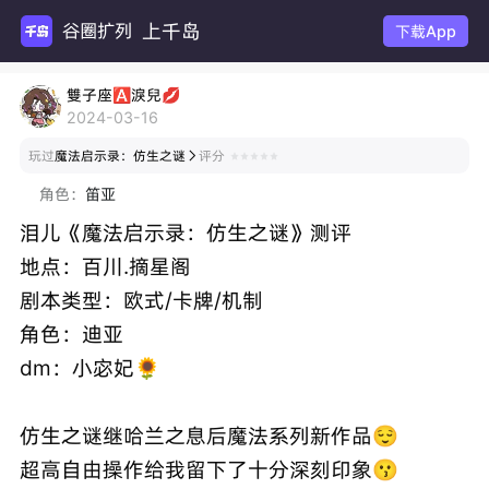
上千岛
谷圈扩列
下载App
雙子座🅰淚兒💋
2024-03-16
玩过
魔法启示录：仿生之谜
评分

角色：
笛亚
泪儿《魔法启示录：仿生之谜》测评
地点：百川.摘星阁
剧本类型：欧式/卡牌/机制
角色：迪亚
dm：小宓妃🌻
仿生之谜继哈兰之息后魔法系列新作品😌
超高自由操作给我留下了十分深刻印象😗