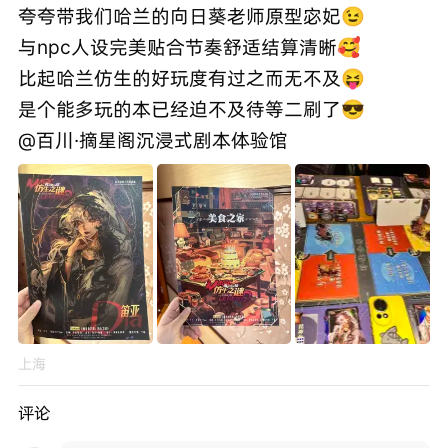
夸夸带我们哈兰的向日葵老师原型宓妃😉
与npc人设完美贴合节奏舒适结算清晰🥰
比起哈兰仿生的好玩度有过之而无不及😝
是个能多玩的本已经迫不及待等二刷了😎
@百川·摘星阁沉浸式剧本体验馆
上海
评论