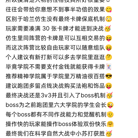
往往会带给你意想不到事半功倍的效果😋
区别于哈兰仿生没有最终卡牌保底机制😳
玩家需要凑满 30 张卡牌才能进到决战🥳
仿生里同阵营的卡牌是可以互相交易的😝
而这次阵营比较自由玩家可以随意组队😝
个人建议有新打新可以多去学院里逛逛🤔
毕竟学院不需要支付金钱就能获得卡牌🃏
推荐精神学院属于学院里万精油很百搭😎
建议跑团多留点钱决战购买法袍和饰品😝
最终决战还是3v3并且引入了boss机制🥳
boss为之前跑团里六大学院的学生会长😜
每个boss都有不同作战能力和觉醒机制🫡
操作快的玩家能操作boss体验双份快乐🤗
最终我们在科学自然大战中小苏打获胜🥳