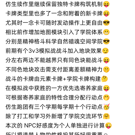
仿生续作里继续保留独特卡牌构筑机制😝
卡牌类型里也多了一念和附着的新卡牌😝
尤其时一念卡可随时发动操作上更自由😎
相比前作增加地图模块引入了学院体系😬
分别是精神格斗科学自然暗魂空间学院😎
前期有个3v3模拟战战斗加入地块效果😏
分左右两边不能越界只有同色块能战斗😝
不同色地块攻击需支付距离差额精神力🤫
战斗的卡牌由元素卡牌+学院卡牌构建🤔
在模拟战中获胜的一方优先选寄养家庭😝
可根据寄养家庭的特性合理分配行动点🤭
仿生跑团有三个学期每学期十个行动点🥳
除了打工和学习外新增了学院交流环节🤗
本次的 NPC好感度为个人单独进行计算😜
所以摸清楚人物的性格投其所好很重要☺️