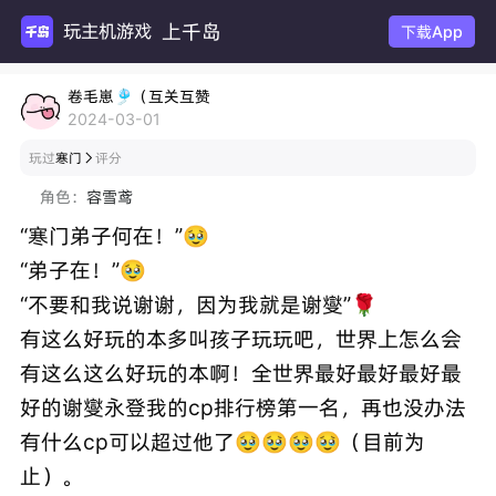
上千岛
玩主机游戏
下载App
卷毛崽🎐（互关互赞
2024-03-01
玩过
寒门
评分

角色：
容雪鸢
“寒门弟子何在！”🥹
“弟子在！”🥹
“不要和我说谢谢，因为我就是谢燮”🌹
有这么好玩的本多叫孩子玩玩吧，世界上怎么会
有这么这么好玩的本啊！全世界最好最好最好最
好的谢燮永登我的cp排行榜第一名，再也没办法
有什么cp可以超过他了🥹🥹🥹🥹（目前为
止）。