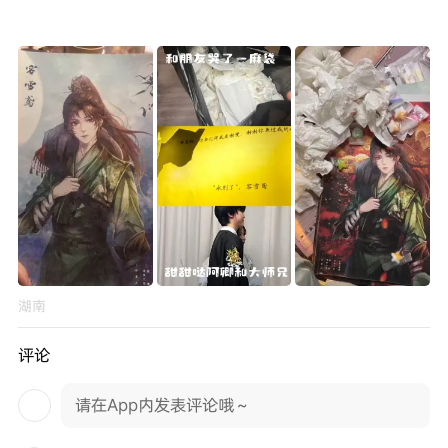
湖南
评论
请在App内发表评论哦～