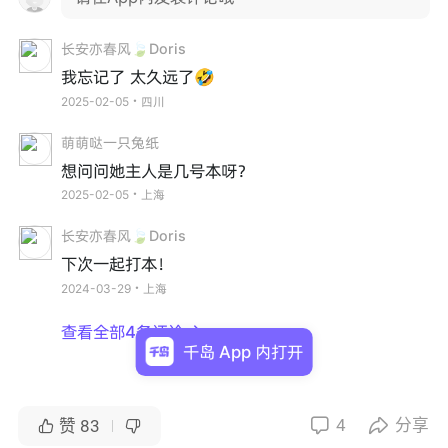
长安亦春风🍃Doris
我忘记了 太久远了🤣
2025-02-05・四川
萌萌哒一只兔纸
想问问她主人是几号本呀？
2025-02-05・上海
长安亦春风🍃Doris
下次一起打本！
2024-03-29・上海
查看全部4条评论

千岛 App 内打开
4
分享


赞
83

