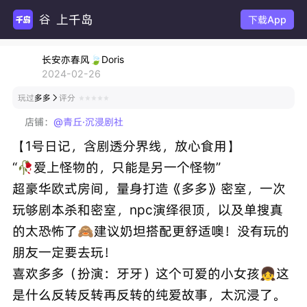
上千岛
下载App
长安亦春风🍃Doris
2024-02-26
玩过
多多
评分

店铺：
@青丘·沉浸剧社
【1号日记，含剧透分界线，放心食用】
“🥀爱上怪物的，只能是另一个怪物”
超豪华欧式房间，量身打造《多多》密室，一次
玩够剧本杀和密室，npc演绎很顶，以及单搜真
的太恐怖了🙈建议奶坦搭配更舒适噢！没有玩的
朋友一定要去玩！
喜欢多多（扮演：牙牙）这个可爱的小女孩👧这
是什么反转反转再反转的纯爱故事，太沉浸了。