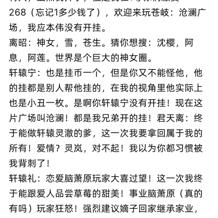
268（忘记1多少钱了），欢迎来玩苍岐：沧澜广
场，我应本伟没有开挂。
离昭：神女，雪，苍生。猜你想搜：沈樱，阿
息，阿莲。世界是个巨大的神女圈。
轩辕宁：也是挂币一个，但是你又不能怪他，他
的挂都是别人帮他挂的，在我的视角里他实际上
也是小丑一枚。是啊你轩辕宁没有开挂！现在这
片广场叫沧澜！都是我兄弟开的挂！君天离：终
于能做轩辕灵澈的爹，这一次我要拿回属于我的
所有！爱情？灵岚，对不起！我以为你都习惯被
我背刺了！
轩辕礼：恋爱脑萧原玩家大喜过望！这一次我终
于能跟爱人品尝草莓的甜美！事业脑萧原（真的
有吗）玩家狂怒！强烈建议嫡子回家继承家业，