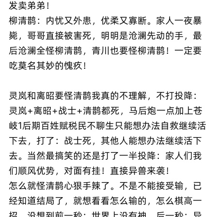
发卖弟弟！
柳清鹊：内忧又外患，优柔又寡断。家人一夜暴
毙，哥哥直接被害死，明明是沧澜先动的手，最
后沧澜全怪柳清鹊，青川也要怪柳清鹊！一定要
吃莫名其妙的愧疚！
灵岚和离昭要怪清鹊我真的不理解，不打投降：
灵岚+离昭+战士+清鹊都死，马后炮一点加上苍
岐1后期百姓赋税民不聊生只能想办法自救继续活
下去，打了：战士死，其他人能想办法继续活下
去。当然最搞笑的还是打了一半投降：家人们我
们顺风优势，对面有挂！直接异兽来袭！
怎么就怪清鹊心狠手辣了。不是不能接受输，已
经知道结局了，就想看看怎么输的，怎么棋高一
招。没想到前一秒：世界上没有神，后一秒：异