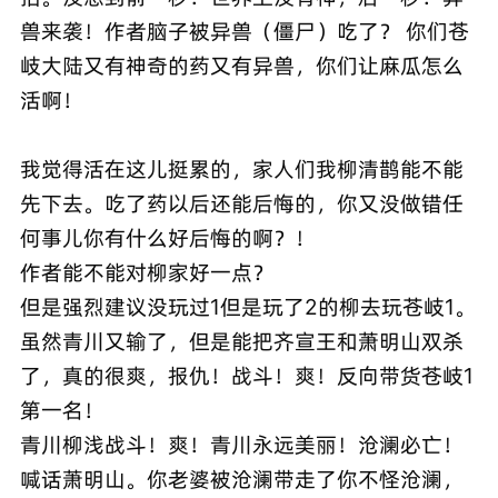
兽来袭！作者脑子被异兽（僵尸）吃了？ 你们苍
岐大陆又有神奇的药又有异兽，你们让麻瓜怎么
活啊！
我觉得活在这儿挺累的，家人们我柳清鹊能不能
先下去。吃了药以后还能后悔的，你又没做错任
何事儿你有什么好后悔的啊？！
作者能不能对柳家好一点？
但是强烈建议没玩过1但是玩了2的柳去玩苍岐1。
虽然青川又输了，但是能把齐宣王和萧明山双杀
了，真的很爽，报仇！战斗！爽！反向带货苍岐1
第一名！
青川柳浅战斗！爽！青川永远美丽！沧澜必亡！
喊话萧明山。你老婆被沧澜带走了你不怪沧澜，