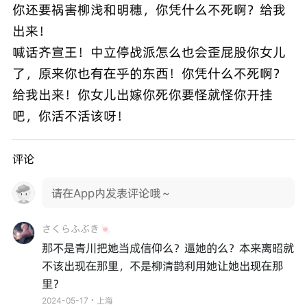
你还要祸害柳浅和明穗，你凭什么不死啊？给我
出来！
喊话齐宣王！中立停战派怎么也会歪屁股你女儿
了，原来你也有在乎的东西！你凭什么不死啊？
给我出来！你女儿出嫁你死你要怪就怪你开挂
吧，你活不活该呀！
评论
请在App内发表评论哦～
さくらふぶき🍬
那不是青川把她当成信仰么？逼她的么？本来离昭就
不该出现在那里，不是柳清鹊利用她让她出现在那
里？
2024-05-17・上海