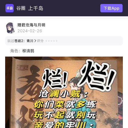
上千岛
谷圈扩列
下载App
赠君沧海与月明
2024-02-26
玩过
苍歧2：青川
评分

角色：
柳清鹊