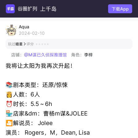
上千岛
谷圈扩列
下载App
Aqua
2024-02-10
玩过
暗星
评分

店铺：
@M谋已久侦探推理馆
角色：
李梓
我将让太阳为我再次升起！
📚剧本类型：还原/惊悚
👸人数：6人
⏰时长：5.5～6h
🏪店家&dm：曹杨m谋&JOLEE
🎦解说员： Jolee
演员： Rogers，M，Dean, Lisa