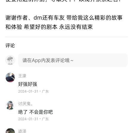
谢谢作者、dm还有车友 带给我这么精彩的故事
和体验 希望好的剧本 永远没有结束
评论
请在App内发表评论哦～
王濠
好强好强
2024-01-31・广东
讨厌鬼。
绝了 不会是你吧
2024-01-31・广东
迹泽