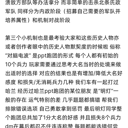
溃敌方部队等办法拿分 而非简单的击杀北条氏政
军队 同样分为内政阶段（招募自己需要的军队并
培养属性）和机制对战阶段
第三个小机制也是最考验大家和这些历史人物亦
或者创作者眼中的历史人物默契度的时候啦 俗称
“对脑电波” 是ppt跑团的形式 每个人都有初始的
10个兵力 玩家需要通过思考大名当时的处境来做
出适时的选择 对应的结果也是有增加/降低大名好
感度 和损失/无消耗兵力几种 我们车有一起打过
哈兰 经历过哈兰ppt跑团的某位朋友 是“明灯”一
般的存在 运气特别的差 几乎题题都搞错 帮我们
排除错误选项 自己勇敢拿到惩罚 最后明灯同学整
个跑团总共加了1分大名的好感 并且损失8个兵力
dm在幕后都忍不住连连称赞 每题都能选错何尝