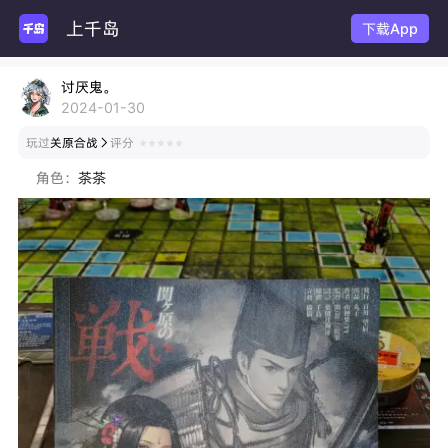
上千岛
下载App
讨厌鬼。
2024-01-30
玩过
关原合战
评分

角色：
茶茶