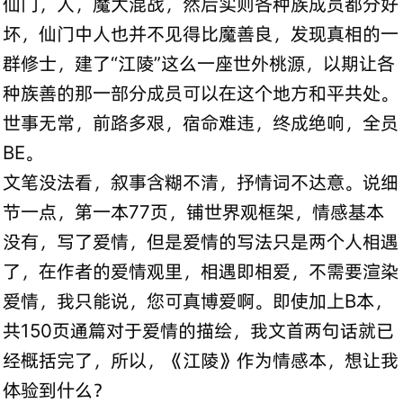
仙门，人，魔大混战，然后实则各种族成员都分好
坏，仙门中人也并不见得比魔善良，发现真相的一
群修士，建了“江陵”这么一座世外桃源，以期让各
种族善的那一部分成员可以在这个地方和平共处。
世事无常，前路多艰，宿命难违，终成绝响，全员
BE。
文笔没法看，叙事含糊不清，抒情词不达意。说细
节一点，第一本77页，铺世界观框架，情感基本
没有，写了爱情，但是爱情的写法只是两个人相遇
了，在作者的爱情观里，相遇即相爱，不需要渲染
爱情，我只能说，您可真博爱啊。即使加上B本，
共150页通篇对于爱情的描绘，我文首两句话就已
经概括完了，所以，《江陵》作为情感本，想让我
体验到什么？