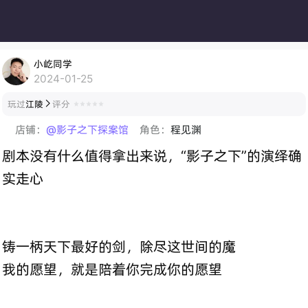
小屹同学
2024-01-25
玩过
江陵
评分

店铺：
@影子之下探案馆
角色：
程见渊
剧本没有什么值得拿出来说，“影子之下”的演绎确
实走心
铸一柄天下最好的剑，除尽这世间的魔
我的愿望，就是陪着你完成你的愿望