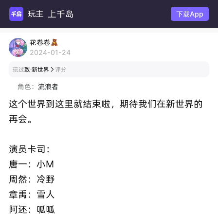
上千岛
玩主机游
下载App
花卷卷🧸
2024-01-24
玩过
致·新世界
评分

角色：
流浪者
这个世界到这里就结束啦，期待我们在新世界的
再会。
演员卡司：
唐一：小M
周然：冷野
章禹：雪人
阿还：呱呱