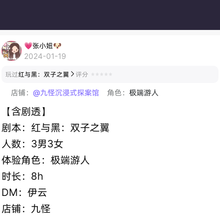
💗张小妞🐶
2024-01-19
玩过
红与黑：双子之翼
评分

店铺：
@九怪沉浸式探案馆
角色：
极端游人
【含剧透】
剧本：红与黑：双子之翼
人数：3男3女
体验角色：极端游人
时长：8h
DM：伊云
店铺：九怪