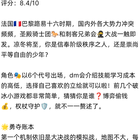
评分：8.4/10
法国🇫🇷巴黎路易十六时期，国内外各大势力冲突
频频，圣殿骑士团🐎和刺客兄弟会🥷大战一触即
发。凉冬将至，你是信奉阶级秩序之人，还是崇尚
平等自由的少年？
角色🎭以6个代号出场，dm会介绍技能学习成本
的高低，选择自己喜欢的立绘就可以啦！前几个破
冰小游戏都非常简单，猜猜你是谁❓博弈偷钱
💰，权杖守护🛡️，就不一一赘述了。
🌟勇夺账本
第一个机制依旧是大决战的模拟战，地图不大，每