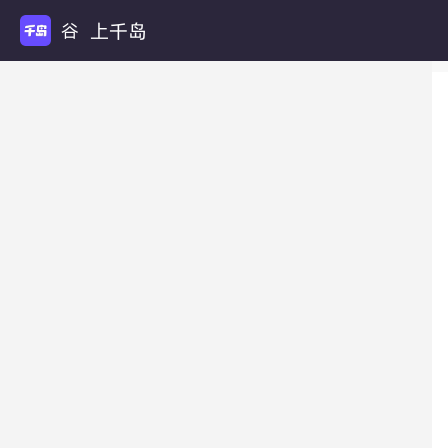
上千岛
谷圈扩列