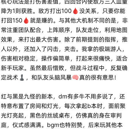
核心玩法是打伤害差值，四回合内使敌方三人血量
降为1则获胜。敌方打出100🩸没关系，只要你能
打回150🩸就是赚的。与其他大机制不同的是，非
常注重团队配合，上阵顺序，队友走位，利用地图
效果，来打出最大伤害。除了前期提到的指挥，推
人以外，还加入了闪击，夹击。我拿的极端游人，
伤害相对稳定，操作偏简单，打起来很痛快，适合
新手玩家。虽然最后惜败，但战斗过程中，反复确
定战术♟，和队友头脑风暴🧠真的很有意思！
红与黑是九怪的新本，dm有多牛不用多说了，还
特意布置了房间和灯光，每次拿起b本时，面前聚
光灯亮起，黑色的丝绒桌布，仿佛真的身在审判
庭，仪式感满满。bgm也特别赞，后来玩其他本