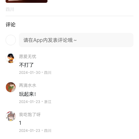
四川
评论
请在App内发表评论哦～
愿爱无忧
不打了
2024-01-30・四川
两滴水水
玩起来！
2024-01-23・浙江
我吃饱了呀
1
2024-01-23・四川