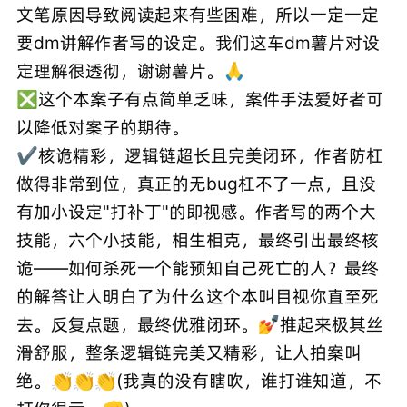
文笔原因导致阅读起来有些困难，所以一定一定
要dm讲解作者写的设定。我们这车dm薯片对设
定理解很透彻，谢谢薯片。🙏
❎这个本案子有点简单乏味，案件手法爱好者可
以降低对案子的期待。
✔️核诡精彩，逻辑链超长且完美闭环，作者防杠
做得非常到位，真正的无bug杠不了一点，且没
有加小设定"打补丁"的即视感。作者写的两个大
技能，六个小技能，相生相克，最终引出最终核
诡——如何杀死一个能预知自己死亡的人？最终
的解答让人明白了为什么这个本叫目视你直至死
去。反复点题，最终优雅闭环。💅推起来极其丝
滑舒服，整条逻辑链完美又精彩，让人拍案叫
绝。👏👏👏(我真的没有瞎吹，谁打谁知道，不