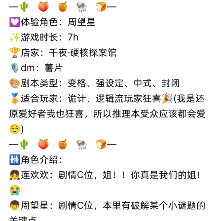
—🌵 🍑 🍯 🐏 🍞—
💟体验角色：周望星
✨游戏时长：7h
🏆店家：千夜·硬核探案馆
🎙dm：薯片
🎨剧本类型：变格、强设定、中式、封闭
🏅适合玩家：诡计、逻辑流玩家狂喜🎉(我是还
原爱好者我也狂喜，所以推理本受众应该都会爱
😌)
—🌵 🍑 🍯 🐏 🍞—
🚻角色介绍：
👧莲欢欢：剧情C位，姐！！你真是我们的姐！
😭
👦周望星：剧情C位，本里有破解某个小谜题的
关键点。