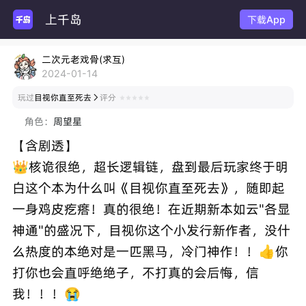
上千岛
玩
下载App
二次元老戏骨(求互)
2024-01-14
玩过
目视你直至死去
评分

角色：
周望星
【含剧透】
👑核诡很绝，超长逻辑链，盘到最后玩家终于明
白这个本为什么叫《目视你直至死去》，随即起
一身鸡皮疙瘩！真的很绝！在近期新本如云"各显
神通"的盛况下，目视你这个小发行新作者，没什
么热度的本绝对是一匹黑马，冷门神作！！👍你
打你也会直呼绝绝子，不打真的会后悔，信
我！！！😭