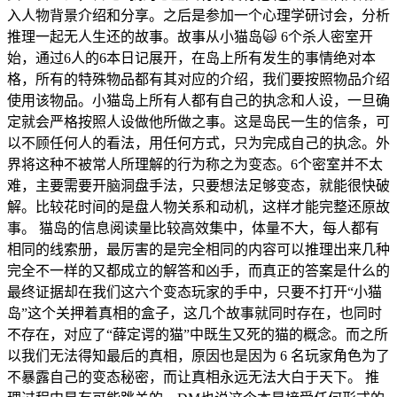
入人物背景介绍和分享。之后是参加一个心理学研讨会，分析
推理一起无人生还的故事。故事从小猫岛🙀 6个杀人密室开
始，通过6人的6本日记展开，在岛上所有发生的事情绝对本
格，所有的特殊物品都有其对应的介绍，我们要按照物品介绍
使用该物品。小猫岛上所有人都有自己的执念和人设，一旦确
定就会严格按照人设做他所做之事。这是岛民一生的信条，可
以不顾任何人的看法，用任何方式，只为完成自己的执念。外
界将这种不被常人所理解的行为称之为变态。6个密室并不太
难，主要需要开脑洞盘手法，只要想法足够变态，就能很快破
解。比较花时间的是盘人物关系和动机，这样才能完整还原故
事。 猫岛的信息阅读量比较高效集中，体量不大，每人都有
相同的线索册，最厉害的是完全相同的内容可以推理出来几种
完全不一样的又都成立的解答和凶手，而真正的答案是什么的
最终证据却在我们这六个变态玩家的手中，只要不打开“小猫
岛”这个关押着真相的盒子，这几个故事就同时存在，也同时
不存在，对应了“薛定谔的猫”中既生又死的猫的概念。而之所
以我们无法得知最后的真相，原因也是因为 6 名玩家角色为了
不暴露自己的变态秘密，而让真相永远无法大白于天下。 推