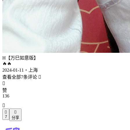
H【万巳如意版】
🔥🔥
2024-01-11・上海
查看全部7条评论


赞
136



7
分享