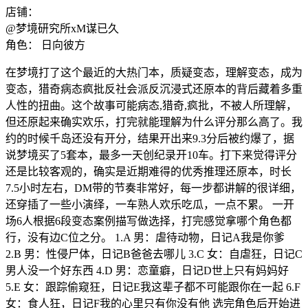
店铺：
@梦境研究所xM谋已久
角色：
日向彼方
在梦境打了这个最近的大热门本，质疑变态，理解变态，成为
变态，猎奇病态疯批反社会派反沉浸式还原本的背后藏着多重
人性的扭曲。这个故事可能病态,猎奇,疯批，不被人所理解，
但还原起来确实欢乐，打完就能理解为什么评分那么高了。我
约的时候千岛还没有开分，结果开出来9.3分后被约爆了，据
说梦境买了5套本，最多一天创纪录开10车。打下来觉得评分
还是比较客观的，确实是近期难得的优秀推理还原本，时长
7.5小时左右，DM带的节奏非常好，每一步都讲解的很详细，
还穿插了一些小演绎，一车熟人欢乐吃瓜，一点不累。 一开
场6人根据6段变态案例描写做选择，打完感觉拿哪个角色都
行，没有边C位之分。 1.A 男：虐待动物，日记A我是你爹
2.B 男：性侵尸体，日记B爸爸去哪儿 3.C 女：自虐狂，日记C
男人没一个好东西 4.D 男：恋童癖，日记D世上只有妈妈好
5.E 女：跟踪偷窥狂，日记E我这辈子都不可能跟你在一起 6.F
女：食人狂，日记F我的心里只有你没有他 选完角色后开始进