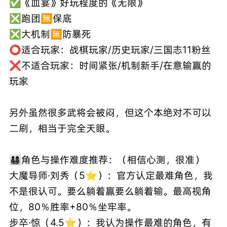
✅《血宴》好玩程度的《无限》
❎跑团🈚保底
❎大机制🈚防暴死
⭕​适合玩家：战棋玩家/历史玩家/三国志11粉丝
❌不适合玩家：时间紧张/机制新手/在意输赢的
玩家
另外虽然很多武将会被闷，但这个本绝对不可以
二刷，相当于完全天眼。
👨‍👩‍👧‍👦角色与操作难度推荐：（相信心测，很准）
大魔导师·刘秀（5⭐）：官方认定最难角色，我
不是很认可。要么躺着赢要么躺着输。最高视角
位，80％胜率+80％坐牢率。
步卒·惊（4.5⭐）：我认为操作最难的角色，有