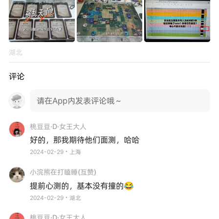
湖北
评论
请在App内发表评论哦～
桃豆豆·D·女王大人
好的，那我期待他们面测，哈哈
2024-02-29・上海
小浣熊在打瞌睡(互赞)
提前心测的，基本没有撞的😂
2024-02-29・湖北
桃豆豆·D·女王大人