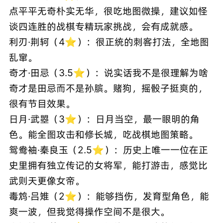
点平平无奇朴实无华，很吃地图微操，建议如怪
谈四连胜的战棋专精玩家挑战，会有成就感。
利刃·荆轲（4⭐）：很正统的刺客打法，全地图
乱窜。
奇才·田忌（3.5⭐）：说实话我不是很理解为啥
奇才是田忌而不是孙膑。赌狗，摇骰子挺爽的，
很有节目效果。
日月·武曌（3⭐）：日月当空，最一眼明的角
色。能全图攻击和修长城，吃战棋地图策略。
鸳鸯袖·秦良玉（2.5⭐）：历史上唯一一位在正
史里拥有独立传记的女将军，能打游击，感觉比
武则天更像女帝。
毒鸩·吕雉（2⭐）：能够挡伤，发育型角色，能
爽一波，但我觉得操作空间不是很大。