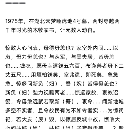
➖➖➖
1975年，在湖北云梦睡虎地4号墓，两封穿越两
千年时光的木犊家书，让无数人动容。
惊敢大心问衷，母得毋恙也？家室外内同……以
衷，母力毋恙也？与从军，与黑夫居，皆毋恙
也……钱衣，愿母幸遣钱五六百，布谨善者毋下二
丈五尺……用垣柏钱矣，室弗遗，即死矣。急急
急。惊多问新负（妇）、妴（婉）皆得毋恙也？
新负（妇）勉力视瞻两老……惊远家故，衷教诏
妴，令毋敢远就若取新（薪），衷令……闻新地城
多空不实者，且令故民有为不如令者实……为惊祠
祀，若大发（废）毁，以惊居反城中故。惊敢大
心问姑秭（姐），姑秭（姐）子彦得毋恙……？新