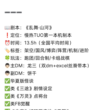
➖➖➖
📖剧本：《乱舞·山河》
❗定位：慢热TUO第一本机制本
⏰时间：13.5h（全国平均时间）
🏷️标签：架空/国风/博弈/阵营/机制/进阶
🍀玩法：跑团/回合制/卡组战棋
👨🏻主DM：龙三（双dm+excel丝滑带本）
👦🏻副DM：饼干
✅华夏版怪谈
✅类《三途》剧情设定
✅类《万灵》点将台
✅类FB觉醒