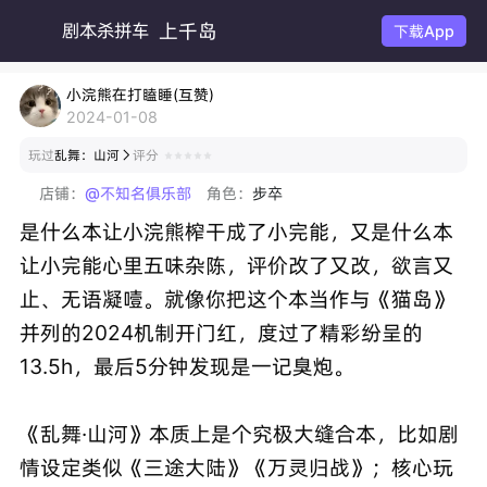
上千岛
剧本杀拼车
下载App
小浣熊在打瞌睡(互赞)
2024-01-08
玩过
乱舞：山河
评分

店铺：
@不知名俱乐部
角色：
步卒
是什么本让小浣熊榨干成了小完能，又是什么本
让小完能心里五味杂陈，评价改了又改，欲言又
止、无语凝噎。就像你把这个本当作与《猫岛》
并列的2024机制开门红，度过了精彩纷呈的
13.5h，最后5分钟发现是一记臭炮。
《乱舞·山河》本质上是个究极大缝合本，比如剧
情设定类似《三途大陆》《万灵归战》；核心玩