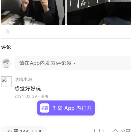
上海
评论
请在App内发表评论哦～
咕噜小泡
感觉好好玩
2024-02-29・湖南
千岛 App 内打开
赞
144
1
分享



