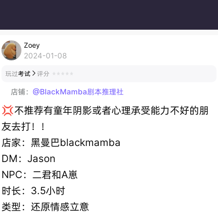
Zoey
2024-01-08
玩过
考试
评分

店铺：
@BlackMamba剧本推理社
💢不推荐有童年阴影或者心理承受能力不好的朋
友去打！！
店家：黑曼巴blackmamba
DM：Jason
NPC：二君和A崽
时长：3.5小时
类型：还原情感立意