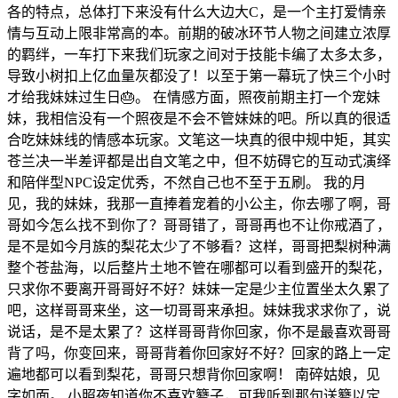
各的特点，总体打下来没有什么大边大C，是一个主打爱情亲
情与互动上限非常高的本。前期的破冰环节人物之间建立浓厚
的羁绊，一车打下来我们玩家之间对于技能卡编了太多太多，
导致小树扣上亿血量灰都没了！以至于第一幕玩了快三个小时
才给我妹妹过生日🎂。 在情感方面，照夜前期主打一个宠妹
妹，我相信没有一个照夜是不会不管妹妹的吧。所以真的很适
合吃妹妹线的情感本玩家。文笔这一块真的很中规中矩，其实
苍兰决一半差评都是出自文笔之中，但不妨碍它的互动式演绎
和陪伴型NPC设定优秀，不然自己也不至于五刷。 我的月
见，我的妹妹，我那一直捧着宠着的小公主，你去哪了啊，哥
哥如今怎么找不到你了？哥哥错了，哥哥再也不让你戒酒了，
是不是如今月族的梨花太少了不够看？这样，哥哥把梨树种满
整个苍盐海，以后整片土地不管在哪都可以看到盛开的梨花，
只求你不要离开哥哥好不好？妹妹一定是少主位置坐太久累了
吧，这样哥哥来坐，这一切哥哥来承担。妹妹我求求你了，说
说话，是不是太累了？这样哥哥背你回家，你不是最喜欢哥哥
背了吗，你变回来，哥哥背着你回家好不好？回家的路上一定
遍地都可以看到梨花，哥哥只想背你回家啊！ 南碎姑娘，见
字如面。 小照夜知道你不喜欢簪子，可我听到那句送簪以定