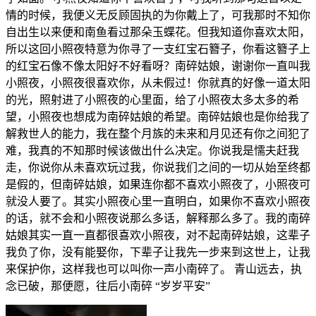
情的时候，我便义无反顾固执的为你戴上了，可我那时不知你
自出生以来便和南鱼看过那朵玉蝶花。但我知道你喜欢太阳，
所以这回小照夜特意为你寻了一支红宝石簪子，你看这簪子上
的红宝石像不像太阳好不好看呀？南碎姑娘，谢谢你一直叫我
小照夜，小照夜很喜欢你，从未假过！你就真的好像一道太阳
的光，照射进了小照夜的心里面，给了小照夜太多太多的希
望，小照夜也想成为南碎姑娘的希望。南碎姑娘也是你给我了
解救世人的能力，我在整个月族的未来和月见还有你之间犯了
难，我真的不知那时候该做出什么决定。你说我是懦夫赶我
走，你说你从未喜欢玩过我，你说我们之间的一切从始至终都
是假的，但南碎姑娘，如果连你都不喜欢小照夜了，小照夜可
就没人要了。其实小照夜心里一直明白，如果你不喜欢小照夜
的话，就不会和小照夜说那么多话，解释那么多了。我的南碎
姑娘其实一直一直都很喜欢小照夜，对不起南碎姑娘，这辈子
我负了你，没有能娶你，下辈子让我先一步来到这世上，让我
来保护你，这样我也可以叫你一声小南碎了。 青山远去，执
念已破，那便愿，往后小南碎 “岁岁平安”