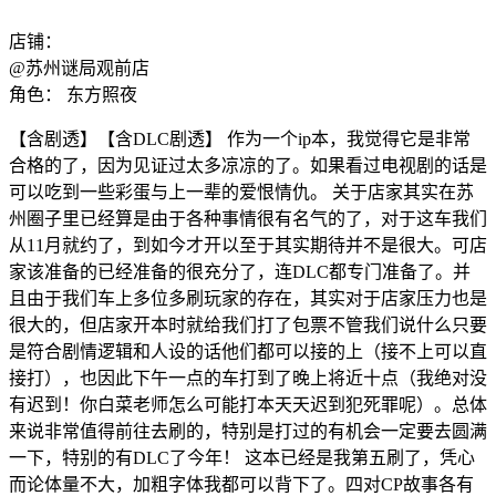
店铺：
@苏州谜局观前店
角色：
东方照夜
【含剧透】【含DLC剧透】 作为一个ip本，我觉得它是非常
合格的了，因为见证过太多凉凉的了。如果看过电视剧的话是
可以吃到一些彩蛋与上一辈的爱恨情仇。 关于店家其实在苏
州圈子里已经算是由于各种事情很有名气的了，对于这车我们
从11月就约了，到如今才开以至于其实期待并不是很大。可店
家该准备的已经准备的很充分了，连DLC都专门准备了。并
且由于我们车上多位多刷玩家的存在，其实对于店家压力也是
很大的，但店家开本时就给我们打了包票不管我们说什么只要
是符合剧情逻辑和人设的话他们都可以接的上（接不上可以直
接打），也因此下午一点的车打到了晚上将近十点（我绝对没
有迟到！你白菜老师怎么可能打本天天迟到犯死罪呢）。总体
来说非常值得前往去刷的，特别是打过的有机会一定要去圆满
一下，特别的有DLC了今年！ 这本已经是我第五刷了，凭心
而论体量不大，加粗字体我都可以背下了。四对CP故事各有