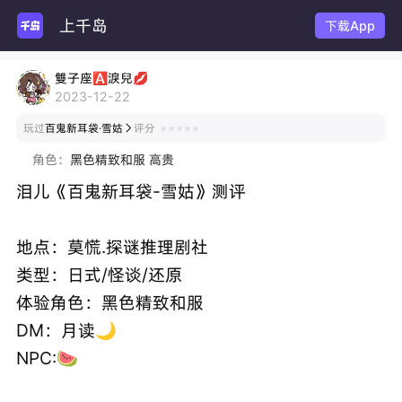
上千岛
下载App
雙子座🅰淚兒💋
2023-12-22
玩过
百鬼新耳袋·雪姑
评分

角色：
黑色精致和服 高贵
泪儿《百鬼新耳袋-雪姑》测评
地点：莫慌.探谜推理剧社
类型：日式/怪谈/还原
体验角色：黑色精致和服
DM：月读🌙
NPC:🍉