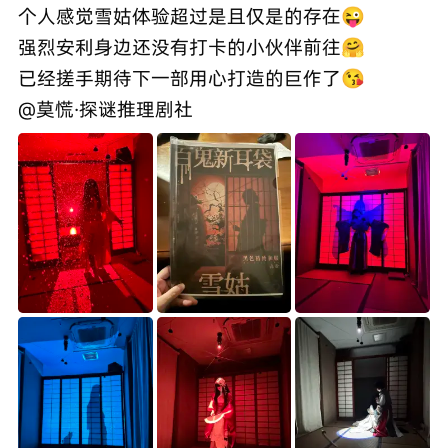
个人感觉雪姑体验超过是且仅是的存在😜
强烈安利身边还没有打卡的小伙伴前往🤗
已经搓手期待下一部用心打造的巨作了😘
@莫慌·探谜推理剧社