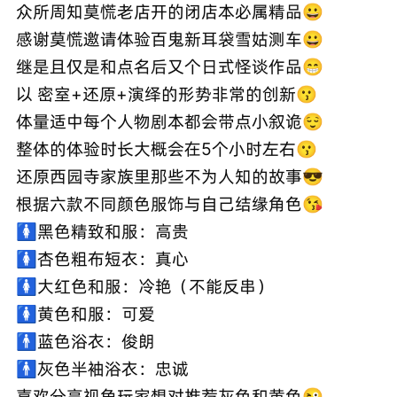
众所周知莫慌老店开的闭店本必属精品😀
感谢莫慌邀请体验百鬼新耳袋雪姑测车😀
继是且仅是和点名后又个日式怪谈作品😁
以 密室+还原+演绎的形势非常的创新😗
体量适中每个人物剧本都会带点小叙诡😌
整体的体验时长大概会在5个小时左右😗
还原西园寺家族里那些不为人知的故事😎
根据六款不同颜色服饰与自己结缘角色😘
🚺黑色精致和服：高贵
🚺杏色粗布短衣：真心
🚺大红色和服：冷艳（不能反串）
🚺黄色和服：可爱
🚹蓝色浴衣：俊朗
🚹灰色半袖浴衣：忠诚
喜欢分享视角玩家想对推荐灰色和黄色😜