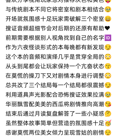
与传统剧本不同它将密室和剧本相结合🥹
开场就氛围感十足玩家需破解三个密室😄
搜证音频超细节会对后期的还原有帮助❤️
前期需要根据别人视角找到自己的名字🆔
作为六夜怪谈形式的本每晚都有新发现😏
这个本的音频和演绎几乎是贯穿全局的😳
从头到尾都会让玩家保持一个亢奋状态😗
在莫慌的操刀下又对剧情本身进行调整😳
总共改了三个结局每一个结局都很震撼😏
利用道具声光影配合恐怖搜证效果拉满🥹
华丽飘雪配美美的西瓜将剧情推向高潮😘
结束后通过月读复盘解答了一些小疑惑🤔
虽然整体故事简单但营造的氛围感十足🥳
感谢莫慌两位美女倾力呈现雪姑的剧情😌