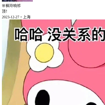
🌸枫玲响祁
顶！
2023-12-27・上海