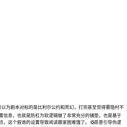
的，本来以为剧本对标的是比利尔公约和死幻，打完甚至觉得雾隐村不
前置信息，也就是防杠为软逻辑做了非常充分的铺垫，也是基于
点，这个叙诡的设置导致阅读跟家困难饿了。 ❎恶意引导伪逻