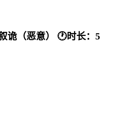
/叙诡（恶意） 🕐时长：5