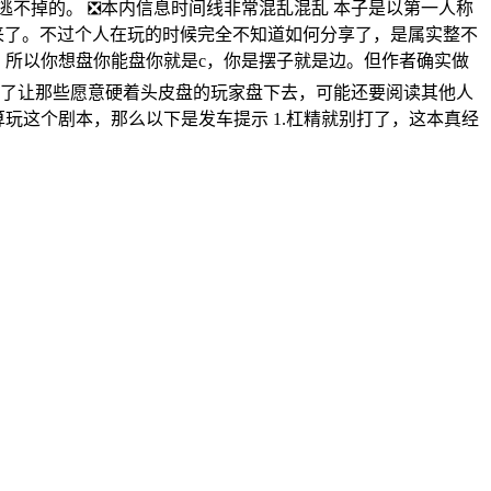
不掉的。 ❎本内信息时间线非常混乱混乱 本子是以第一人称
来了。不过个人在玩的时候完全不知道如何分享了，是属实整不
，所以你想盘你能盘你就是c，你是摆子就是边。但作者确实做
dm为了让那些愿意硬着头皮盘的玩家盘下去，可能还要阅读其他人
打算玩这个剧本，那么以下是发车提示 1.杠精就别打了，这本真经