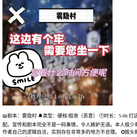
📖剧本：雾隐村 🔔类型：硬核/叙诡（恶意） 🕐时长：5
配。宣传和剧本完全不是一码事情，令人嫉妒无语。本人极少有
作者自己的逻辑自洽，实则存在非常多的地方不合理。 ❎按头