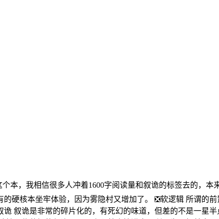
-6h 打这个本，我相信很多人冲着1600字阅读量和叙诡的标签去
的硬核本坐牢体验，因为雾隐村又增加了。 ❎软逻辑 所谓的
叙诡 叙诡是非常的碎片化的，有死幻的味道，但差的不是一星半