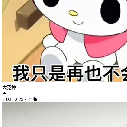
大冤种
🔥
2023-12-25・上海