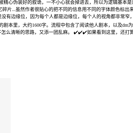
被精心伪装好的叙诡，一不小心就会掉进去，所以为逻辑基本是逃
碎片...虽然作者很贴心的把不同的信息用不同的字体颜色标出
 说是没有边缘位，因为每个人都是边缘位，每个人的视角都非常窄
是你的剧本里，大约1600字。流程中包含了阅读他人剧本，以及
怎么清晰的思路，又添一团乱麻。 ✔️✔️✔️如果看到这里，还