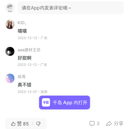
请在App内发表评论哦～
KID。
嘻嘻
2023-12-13・广东
aaa建材王总
好甜啊
2023-12-12・广东
辰鸢
真不错
2023-12-07・陕西
千岛 App 内打开
3
分享


赞
85

