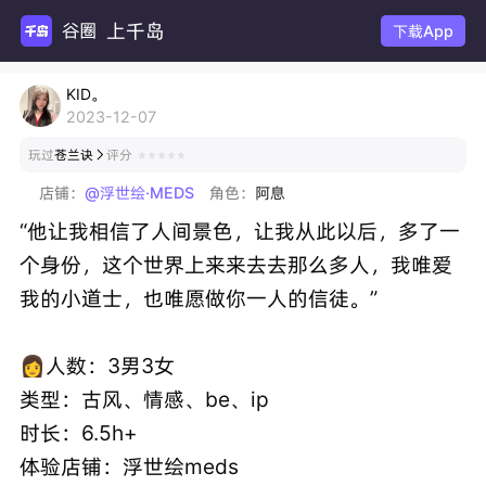
上千岛
谷圈扩列
下载App
KID。
2023-12-07
玩过
苍兰诀
评分

店铺：
@浮世绘·MEDS
角色：
阿息
“他让我相信了人间景色，让我从此以后，多了一
个身份，这个世界上来来去去那么多人，我唯爱
我的小道士，也唯愿做你一人的信徒。”
👩人数：3男3女
类型：古风、情感、be、ip
时长：6.5h+
体验店铺：浮世绘meds