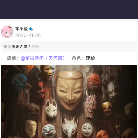
零小鱼🐟
2023-11-26
玩过
虚无之家
评分

店铺：
@留白空间（天河店）
角色：
理绘