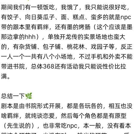
期间我们有一顿饭吃，我饿了，我只能说很好吃，
有饺子、向日葵瓜子、面、糕点、蛮多的就是npc
带的跟本里有羁绊，还有墨的烤肠（这个应该是墨
那边拿的hhh），单独开龙传的实景场地也蛮大
的，有杂货铺、包子铺、桃花林、戏园子等，反正
一人一个一共有八个小场地，不过手机和外卖不能
带进书院，总体368还有活动我只能说性价比拉
满。
总结一下🌿
剧本是由书院形式开展，都是各玩各的，相互也没
啥羁绊，就纯谈恋爱，然后每个角色都是有原型
（先生说的），也非常吃npc，本一般，没有看本