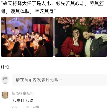
“故天将降大任于是人也，必先苦其心志，劳其筋
骨，饿其体肤，空乏其身”
评论
请在App内发表评论哦～
杨杨杨童鞋🐑
无辜且无助
2023-12-05・湖南