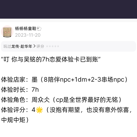
杨杨杨童鞋🐑
2023-11-20
玩过
龙传·趁华年
评分

“叮 你与吴铭的7h恋爱体验卡已到账”
体验店家：墨（8陪伴npc+1dm+2-3串场npc）
体验时长：7h
体验角色：周众仌（cp是全世界最好的无铭）
体验评分：4🌟（没抱有期望，也没有意外惊喜，
中规中矩）