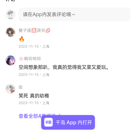
请在App内发表评论哦～
雙子座🅰淚兒💋
🔥
2023-11-15・上海
🌸枫玲响祁
空间想象那趴，我真的觉得我又菜又爱玩。
2023-11-15・上海
哈
笑死 真的幼稚
2023-11-15・上海
查看全部4条评论

千岛 App 内打开