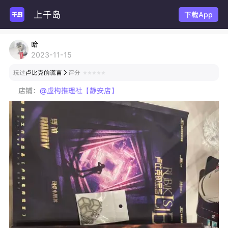
上千岛
下载App
哈
2023-11-15
玩过
卢比克的谎言
评分

店铺：
@虚构推理社【静安店】