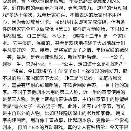
受震撼，台下观众也很是触动。 毕竟比起需要想象力的文
字，近在眼前的画面更为直观，更有冲击力。 这样的“互动飙
戏”多达十余次，戏精玩家狂喜，不擅表达的玩家也不用担
心，因为会发放台词卡。 虽说1男1女即可完成演绎，但有条
件的店家完全可以做成像《黑日》那样的互动剧场，下限和上
限都很高。 🌖二是燃。 本质上，《晦夜十三年》是一个家国
本。 它平淡的、温馨的、甚至是欢快地描述了大战前战士们
平凡美好的一天。接着，是将军的爱子之情，年迈军嫂的嫣然
一笑；最后，是老兵慷慨就义，新兵前赴后继。 ——“公子，
蛾罗一生，只为扑火。” ——“公主，想知道什么是孔雀吗？”
——“将军，今日就将‘方寸血’交予你！” 躲得过的纯爱刀，躲
不过的热血家国和天下大义。 🌗三是写法妙。 文笔古风文
雅，需要有些耐心细细咀嚼，不适合囫囵吞枣，一目十行的玩
家。 不同于其他剧本常用的第二人称，近一半的章节使用的
是第三人称。常用上帝视角来讲故事，主角在章节里的称谓经
常是“青衣女子”“玄衣男子”等。 此外，还有1-2个章节，写的
是主角以外的人物，比如已经隐居深山的老兵和家眷。 用文
字构建画面，用群像丰富故事，比起剧本杀，更像是一个影视
剧本。 再加上B本的互动飙戏，真的让人有种错觉：今天不是