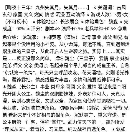
【晦夜十三年：九州失其月，失其月……】 🔹关键词：古风
玄幻 家国 大义 燃向 情感 沉浸 互动演绎 🔹游戏人数：3男3女
（不可反串） 🔹体验地点：长沙展会 🔹体验角色：魏淼 🔹完
成度：90% 🔹评分：剧本4⭐ 演绎➕0.5⭐ 老兵精神➕0.5⭐ 😍角
色介绍： 🤗玩家： 👧柳荧惑（道姑） 爱情 事业 师父 师兄 看
起来是个没啥用的小神婆。从小命薄，霉运不断。直到遇到熠
熠生辉的三皇子，从此开启人生逆袭之旅。实际上……其实
是……反正没那么简单。 🧒🏻魏尘（三皇子） 爱情 事业 妹妹
兄弟 师父 父亲 类母亲 看起来是个吊儿郎当的咸鱼王爷。自称
“京城第一纨绔”，每天只会呼朋唤友、花天酒地。实则韬光养
晦，藏锋露拙。情感线最为丰富，亲情和纯爱战神都可拿。
👧魏淼（长公主）事业 类母亲 哥哥 父亲 爱情 看起来是个阳
光开朗大公主。魏尘的双胞胎妹妹，外表娇俏可人，天真浪
漫，实则心志坚定，文武双全，为家国和使命甘愿牺牲一切。
事业脑、家国脑首选角色。 🧒🏻吕洞明（剑客）爱情 爷爷 兄
弟 看起来是个不好相与的狠角色。沉默寡言，重义守诺。是
公主府第一门客，俗称“掌灯”。武力值天下第一，却为所爱
“弃武从文”，着青衫，习文章。纯爱战神首选角色。 👧甄如