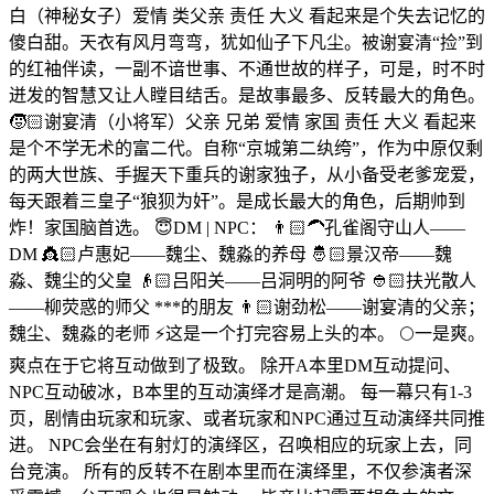
白（神秘女子）爱情 类父亲 责任 大义 看起来是个失去记忆的
傻白甜。天衣有风月弯弯，犹如仙子下凡尘。被谢宴清“捡”到
的红袖伴读，一副不谙世事、不通世故的样子，可是，时不时
迸发的智慧又让人瞠目结舌。是故事最多、反转最大的角色。
🧒🏻谢宴清（小将军）父亲 兄弟 爱情 家国 责任 大义 看起来
是个不学无术的富二代。自称“京城第二纨绔”，作为中原仅剩
的两大世族、手握天下重兵的谢家独子，从小备受老爹宠爱，
每天跟着三皇子“狼狈为奸”。是成长最大的角色，后期帅到
炸！家国脑首选。 😇DM | NPC： 👨🏻‍🦱孔雀阁守山人——
DM 👸🏻卢惠妃——魏尘、魏淼的养母 🤴🏻景汉帝——魏
淼、魏尘的父皇 👴🏻吕阳关——吕洞明的阿爷 👲🏻扶光散人
——柳荧惑的师父 ***的朋友 👨🏻谢劲松——谢宴清的父亲；
魏尘、魏淼的老师 ⚡这是一个打完容易上头的本。 🌕一是爽。
爽点在于它将互动做到了极致。 除开A本里DM互动提问、
NPC互动破冰，B本里的互动演绎才是高潮。 每一幕只有1-3
页，剧情由玩家和玩家、或者玩家和NPC通过互动演绎共同推
进。 NPC会坐在有射灯的演绎区，召唤相应的玩家上去，同
台竞演。 所有的反转不在剧本里而在演绎里，不仅参演者深