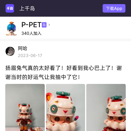
上千岛
下载App
P-PET
岛

340人加入
阿哈
2023-06-17
扬眉兔气真的太好看了！好看到我心巴上了！谢
谢当时的好运气让我抽中了它！