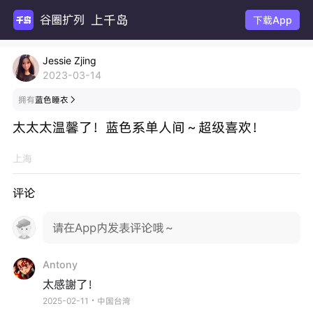
上千岛
谷圈扩列
下载App
Jessie Zjing
2023-03-14
拥有
蓝色睡衣

太太太温馨了！蓝色系单人间～超级喜欢！
上海
评论
请在App内发表评论哦～
Antony
太感謝了！
2025-02-11・中国台湾