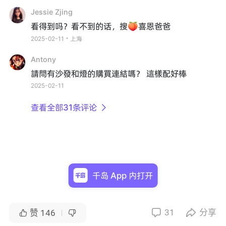
Jessie Zjing
看得到吗？看不到的话，搜🍑喜恩爸爸
2025-02-11・上海
Antony
請問有沙發和燈的購買連結嗎？ 這樣配好棒
2025-02-11
查看全部31条评论

千岛 App 内打开
31
分享


赞
146

