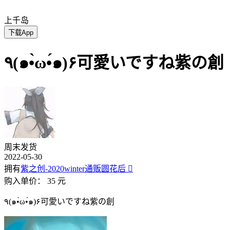
上千岛
下载App
٩(๑•̀ω•́๑)۶可愛いですね紫の創
周末发货
2022-05-30
拥有
紫之创-2020winter通贩圆花后

购入单价：
35 元
٩(๑•̀ω•́๑)۶可愛いですね紫の創