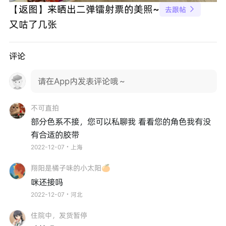
【返图】来晒出二弹镭射票的美照~
去跟帖

又咕了几张
评论
请在App内发表评论哦～
不可直拍
部分色系不接，您可以私聊我 看看您的角色我有没
有合适的胶带
2022-12-07・上海
翔阳是橘子味的小太阳🍊
咪还接吗
2022-12-07・河北
住院中，发货暂停