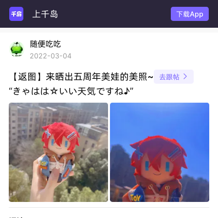
上千岛
下载App
随便吃吃
2022-03-04
【返图】来晒出五周年美娃的美照~
去跟帖

“きゃはは☆いい天気ですね♪”