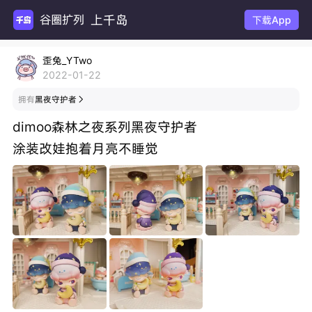
上千岛
谷圈扩列
下载App
歪兔_YTwo
2022-01-22
拥有
黑夜守护者

dimoo森林之夜系列黑夜守护者
涂装改娃抱着月亮不睡觉