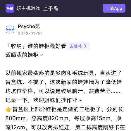
上千岛
玩主机游戏
下载App
Psycho苑
2022-01-10
「收纳」谁的娃柜最好看
去跟帖

晒晒我的娃柜～
以前搬家最头疼的是多肉和毛绒玩具，自从进了
盲盒坑，不提了，这次新家的娃娃墙为了降低娃
均坑位价格，可以说是绞尽脑汁、煞费苦心……
记录一下，欢迎姐妹们抄作业～
👉盲盒区上部分娃柜是定做的三组柜子，分别长
800mm，总高度820mm，每层净高15cm，净
深12cm，可以放两排娃娃，第二排高度刚好卡在