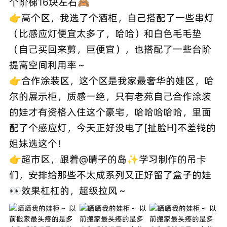
个阶梯16块左右🙈
👉高个区，我选了个酒柜，自己搭配了一些串灯
（比感应灯便宜太多了，哈哈）和白色毛毛垫
（自己买回来剪，巨便宜），也搭配了一些台阶
提高空间利用率～
👉合作涂装区，这个区是我家最奢华的娃区，哈
尔的展示柜，质感一绝，只有老苑自己合作涂装
的娃才有资格入住这个豪宅，哈哈哈哈哈，里面
配了个感应灯，今天正好没电了[扯脸H]不差钱的
姐妹选这个！
👉超市区，跟着@晴子的岛✨学习制作的吊卡
们，安排给那些不太成系列又正好留了盒子的娃
👀效果杠杠的，超级拉风～