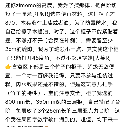
迷你zimomo的高度，我为了摆那排，把台阶切
短了一厘米[汗颜R]选的便宜材料，这仨柜子才
870，木头没有上漆或者油，为了防霉防水，我
自己给擦了木蜡油，对了，这个柜子不能紧贴着
摆，不然打不开（合页在外侧），需要留至少
2cm的缝隙，我为了缝隙小一点，其实我这个柜
子只能打开45度角，不过不影响摆娃[大笑R]
👉盲盒区下部是三个竹子的柜子，超级无敌便
宜，一个才一百多我记得，只要不参与组装过
程，肉眼效果还是不错的，但是这玩意儿扎手
（竹子的特性），宝们注意安全，柜子我选的
800mm长，350mm深的三层柜，自己搭配了台
阶，每层放了3个25cm长的三层亚克力台阶，这
个我在某四字数字软件淘到的，超值，均下来一