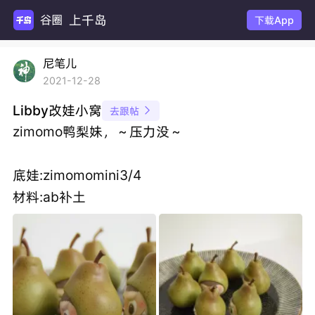
上千岛
谷圈
下载App
尼笔儿
2021-12-28
Libby改娃小窝
去跟帖

zimomo鸭梨妹，～压力没～
底娃:zimomomini3/4
材料:ab补土