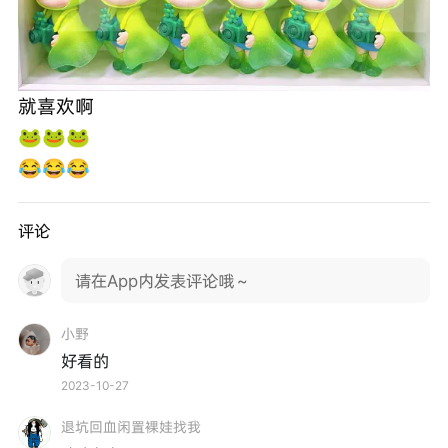
就喜欢啊
🐸🐸🐸
😂😂😂
评论
请在App内发表评论哦～
小野
好看的
2023-10-27
退坑回血闲置裸娃找我