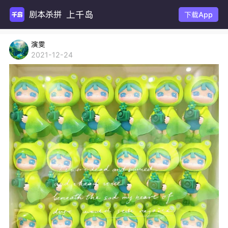
上千岛
剧本
下载App
演雯
2021-12-24