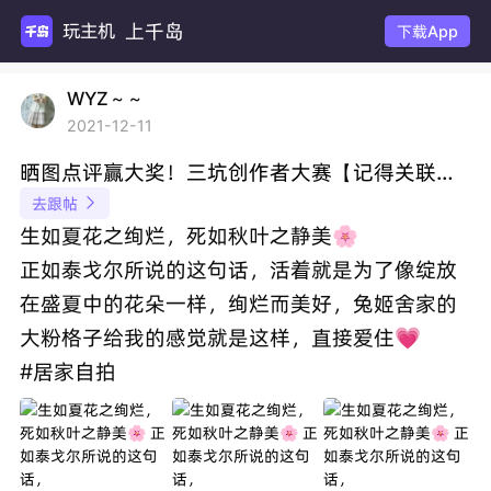
上千岛
玩主机游
下载App
WYZ～～
2021-12-11
晒图点评赢大奖！三坑创作者大赛【记得关联商品!!】
去跟帖

生如夏花之绚烂，死如秋叶之静美🌸
正如泰戈尔所说的这句话，活着就是为了像绽放
在盛夏中的花朵一样，绚烂而美好，兔姬舍家的
大粉格子给我的感觉就是这样，直接爱住💗
#居家自拍