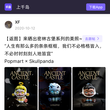
上千岛
下载App
XF
2020-10-12
【返图】来晒出密林古堡系列的美照~
去跟帖

“人生有那么多的条条框框，我们不必格格皆入，
不必时时刻刻人地皆宜”
Popmart × Skullpanda