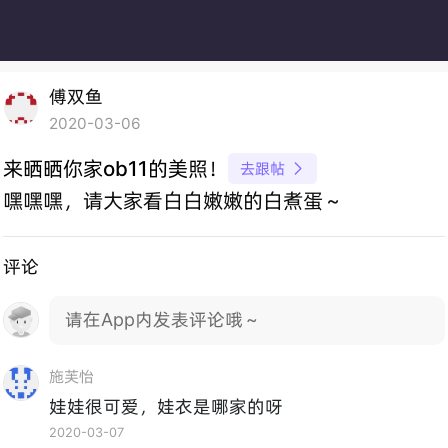
傅双鱼
2020-03-06
来晒晒你家ob11的美照！
去跟帖

嘿嘿嘿，请大家看白白嫩嫩的白煮蛋～
评论
请在App内发表评论哦～
施芙怡
娃娃很可爱，娃衣是哪家的呀
2020-03-07