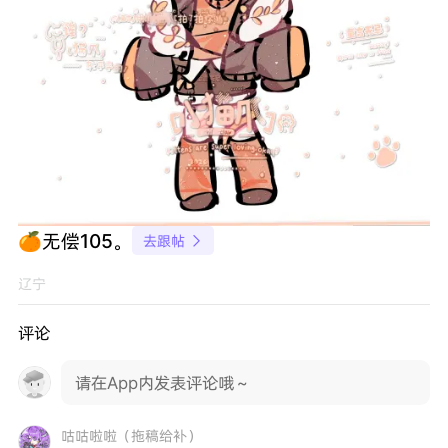
🍊无偿105。
去跟帖

辽宁
评论
请在App内发表评论哦～
咕咕啦啦（拖稿给补）