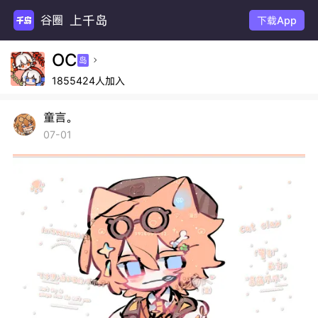
上千岛
谷圈扩
下载App
OC
岛

1855424人加入
童言。
07-01