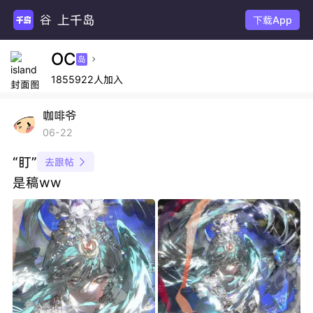
上千岛
下载App
OC
岛

1855922人加入
咖啡爷
06-22
“盯”
去跟帖

是稿ww