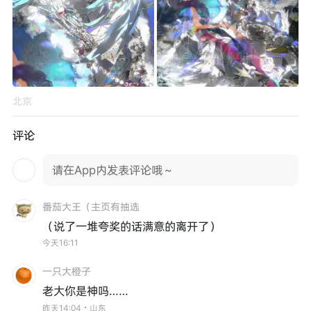
北京
评论
请在App内发表评论哦～
番茄大王（主页有抽选
（说了一堆夸奖的话满意的离开了）
今天16:11
一只大橙子
老大你是神吗……
昨天14:04・山东