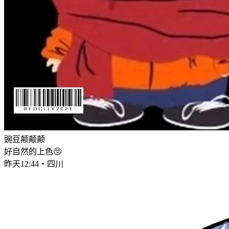
豌豆颠颠颠
好自然的上色🥺
昨天12:44・四川