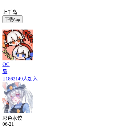
上千岛
下载App
OC
岛

1862149人加入
彩色水饺
06-21