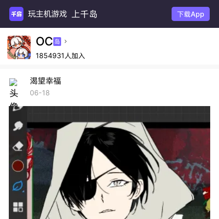
上千岛
玩主机游戏
下载App
OC
岛

1854931人加入
渴望幸福
06-18