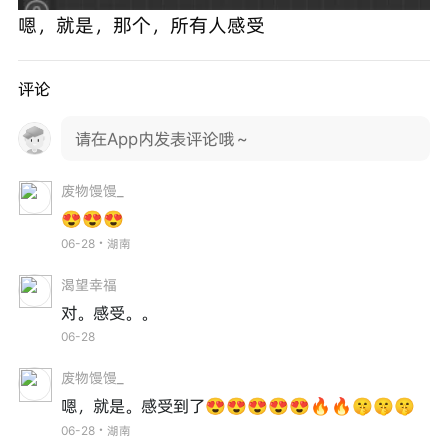
嗯，就是，那个，所有人感受
评论
请在App内发表评论哦～
废物馒馒_
😍😍😍
06-28・湖南
渴望幸福
对。感受。。
06-28
废物馒馒_
嗯，就是。感受到了😍😍😍😍😍🔥🔥🤫🤫🤫
06-28・湖南