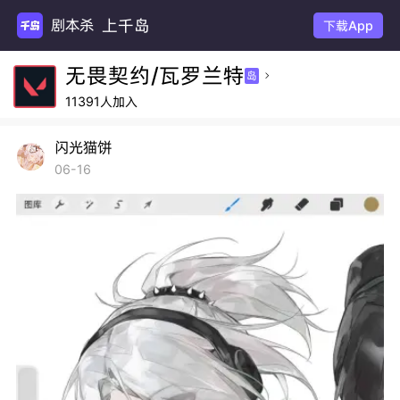
上千岛
剧本
下载App
无畏契约/瓦罗兰特
岛

11391人加入
闪光猫饼
06-16