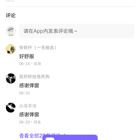
评论
请在App内发表评论哦～
张铁杆（一毛抽选）
好舒服
06-24・北京
双药秒抬急死狗
感谢弹窗
06-20
小冷不冷
感谢弹窗
06-20・河北
查看全部28条评论
