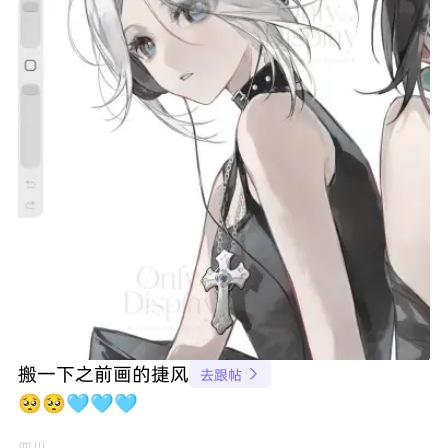
搬一下之前画的捷风
去跟帖

🥺🥺🩵🩵🩵
四川